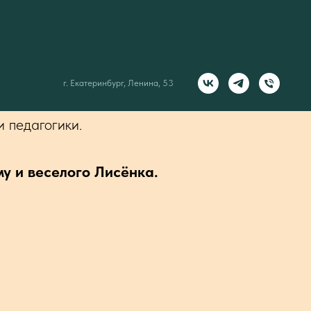
г. Екатеринбург, Ленина, 53
аленьких зрителей от
и педагогики.
у и веселого Лисёнка.