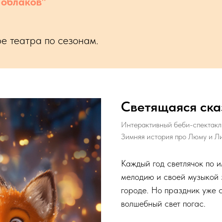
облаков"
ре театра по сезонам.
Светящаяся ска
Интерактивный беби-спектакл
Зимняя история про Люму и Л
Каждый год светлячок по 
мелодию и своей музыкой 
городе. Но праздник уже 
волшебный свет погас.