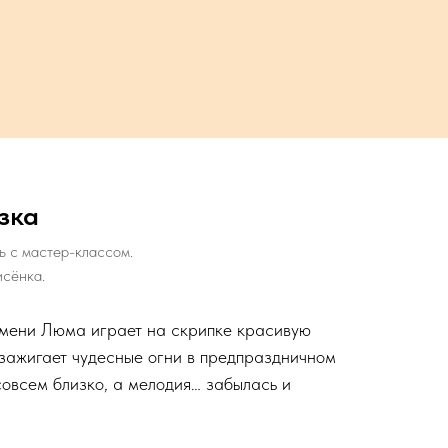
зка
ь с мастер-классом.
исёнка.
имени Люма играет на скрипке красивую
зажигает чудесные огни в предпраздничном
совсем близко, а мелодия… забылась и