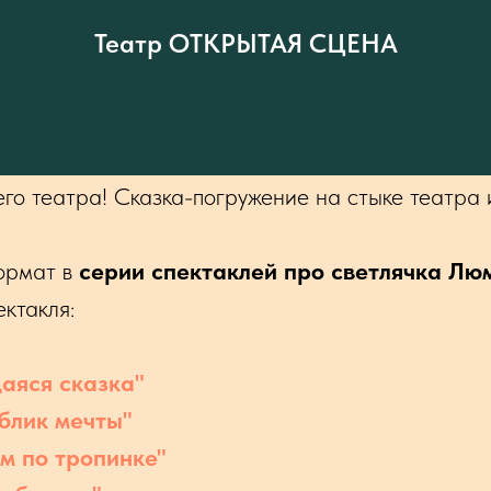
Театр ОТКРЫТАЯ СЦЕНА
манию НОВЫЙ ФОРМАТ спектаклей для самых м
го театра! Сказка-погружение на стыке театра 
ормат в
серии спектаклей про светлячка Люм
ктакля:
аяся сказка"
блик мечты"
м по тропинке"