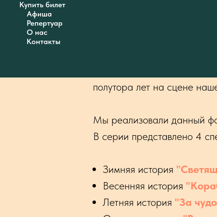
Купить билет
Афиша
Репертуар
О нас
Контакты
Представляем вашему вни
полутора лет на сцене наше
Мы реализовали данный ф
В серии представлено 4 спе
Зимняя история
"Светящ
Весенняя история
"Кора
Летняя история
"За чудо