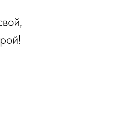
свой,
рой!