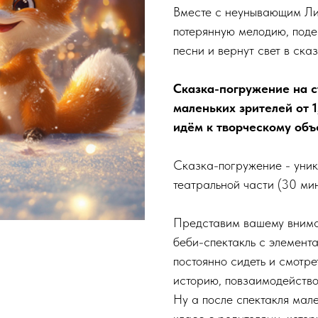
Вместе с неунывающим Ли
потерянную мелодию, поде
песни и вернут свет в ска
Сказка-погружение на с
маленьких зрителей от 1
идём к творческому объ
Сказка-погружение - уник
театральной части (30 мин
Представим вашему внима
беби-спектакль с элемента
постоянно сидеть и смотре
историю, повзаимодейство
Ну а после спектакля мал